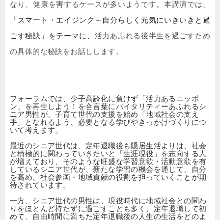
なり、健康を害するケースが多いようです。本講演では、
「
スマート・エイジング～自分らしく元気にいきいきと過
ごす秘訣」をテーマに、
活力あふれる後半生を過ごすため
の具体的な秘訣をお話しします。
フォーラムでは、少子高齢化に負けず「活力あるニッポ
ン」を再生しよう！を合言葉にバイタリティーあふれるシ
ニア男性が、子育て世代の支援を始め「地域社会の支え
手」となれるよう、必要となる学びやきっかけづくりにつ
いて考えます。
最近のシニア世代は、定年退職後も隠居生活よりは、社会
と積極的に関わっていきたいと「生涯現役」を志向する人
が増えており、そのような旺盛な学習意欲・活動意欲を有
しているシニア世代が、新たな学習の機会を通じて、自分
を高め、社会参画・地域貢献の役割を担っていくことが期
待されています。
一方、シニア世代の男性は、現役時代に地域社会との関わ
りをほとんど持たずに過ごすことも多く、定年退職して初
めて、自由時間に満ちた定年退職後の人生の生活をどのよ