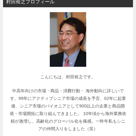
村田裕之プロフィール
ー
で
関
連
記
事
を
検
索
こんにちは、村田裕之です。
中高年向けの市場・商品・消費行動・ 海外動向に詳しいで
す。99年にアクティブシニア市場の成長を予言、02年に起業
後、シニア市場のパイオニアとして900以上の企業と商品開
発・市場開拓に取り組んできました。 10年頃から海外業務依
頼が激増し、高齢化のグローバル化を痛感。一昨年私もシニ
アの仲間入りをしました（笑）