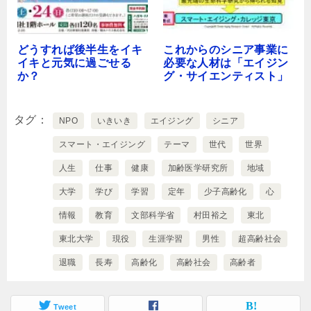
どうすれば後半生をイキ
これからのシニア事業に
イキと元気に過ごせる
必要な人材は「エイジン
か？
グ・サイエンティスト」
タグ
NPO
いきいき
エイジング
シニア
スマート・エイジング
テーマ
世代
世界
人生
仕事
健康
加齢医学研究所
地域
大学
学び
学習
定年
少子高齢化
心
情報
教育
文部科学省
村田裕之
東北
東北大学
現役
生涯学習
男性
超高齢社会
退職
長寿
高齢化
高齢社会
高齢者
Tweet