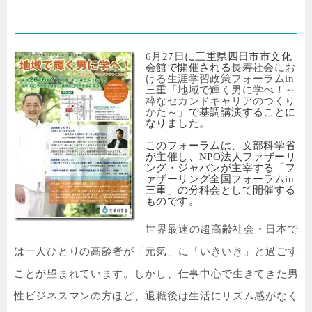
ラム
in
三重
6
月
27
日
に三重県四日市市文化
会館で開催される
長寿社会にお
ける生涯学習政策フォーラム
in
三重「地域で輝く男に学べ！～
粋なセカンドキャリアのつくり
かた～」
で基調講演することに
なりました。
このフォーラムは、文部科学省
が主催し、
NPO
法人ファザーリ
ング・ジャパンが主宰する「フ
ァザーリング全国フォーラム
in
三重」の分科会として開催する
ものです。
世界最速の超高齢社会・日本で
は一人ひとりの高齢者が「元気」に「いきいき」と過ごす
ことが望まれています。しかし、仕事中心で生きてきた男
性ビジネスマンの方ほど、退職後は生活にリズム感がなく