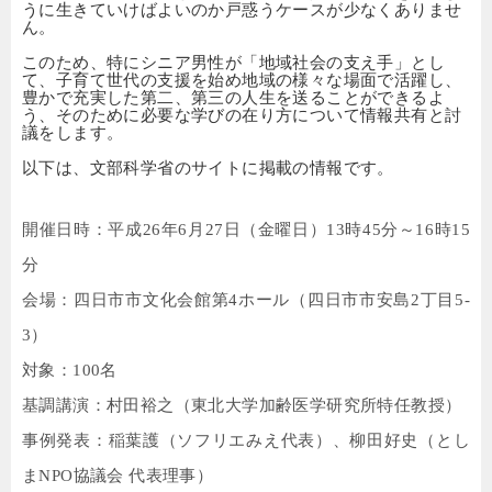
うに生きていけばよいのか戸惑うケースが少なくありませ
ん。
このため、特にシニア男性が「地域社会の支え手」とし
て、子育て世代の支援を始め地域の様々な場面で活躍し、
豊かで充実した第二、第三の人生を送ることができるよ
う、そのために必要な学びの在り方について情報共有と討
議をします。
以下は、文部科学省のサイトに掲載の情報です。
開催日時：平成
26
年
6
月
27
日（金曜日）
13
時
45
分～
16
時
15
分
会場：四日市市文化会館第
4
ホール（四日市市安島
2
丁目
5-
3
）
対象：
100
名
基調講演：村田裕之（東北大学加齢医学研究所特任教授）
事例発表：稲葉護（ソフリエみえ代表）、柳田好史（とし
ま
NPO
協議会 代表理事）