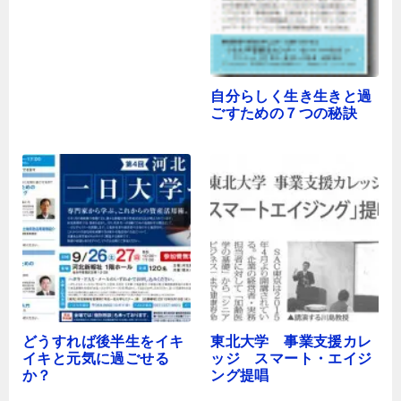
自分らしく生き生きと過
ごすための７つの秘訣
どうすれば後半生をイキ
東北大学 事業支援カレ
イキと元気に過ごせる
ッジ スマート・エイジ
か？
ング提唱