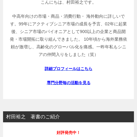
こんにちは、村田裕之です。
中高年向けの市場・商品・消費行動・ 海外動向に詳しいで
す。99年にアクティブシニア市場の成長を予言、02年に起業
後、シニア市場のパイオニアとして900以上の企業と商品開
発・市場開拓に取り組んできました。 10年頃から海外業務依
頼が激増し、高齢化のグローバル化を痛感。一昨年私もシニ
アの仲間入りをしました（笑）
詳細プロフィールはこちら
専門分野毎の活動を見る
村田裕之 著書のご紹介
好評発売中！