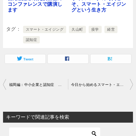
コンファレンスで講演し
そ、スマート・エイジン
ます
グという生き方
タグ
スマート・エイジング
久山町
疫学
経営
認知症
Tweet
投
福岡編：中小企業と認知症 シンポジウムで講演します
今日から始めるスマート・エイジングのススメ～40歳から輝く暮らしのヒント～
稿
ナ
ビ
キーワードで関連記事を検索
ゲ
ー