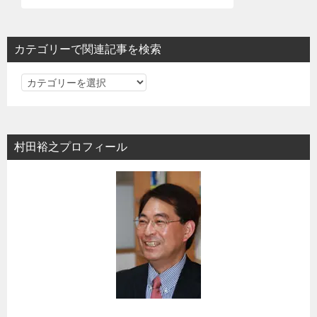
シ
ョ
カテゴリーで関連記事を検索
ン
カ
テ
ゴ
リ
村田裕之プロフィール
ー
で
関
連
記
事
を
検
索