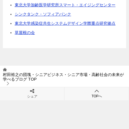
東北大学加齢医学研究所スマート・エイジングセンター
シンクタンク・ソフィアバンク
東北大学感染症共生システムデザイン学際重点研究拠点
草屋根の会
村田裕之の団塊・シニアビジネス・シニア市場・高齢社会の未来が
学べるブログ
TOP
ビジネス視点
認知症経営の時代
TOPへ
シェア
© 2011 村田裕之の団塊・シニアビジネス・シニア市場・高齢社会の未来が学
べるブログ