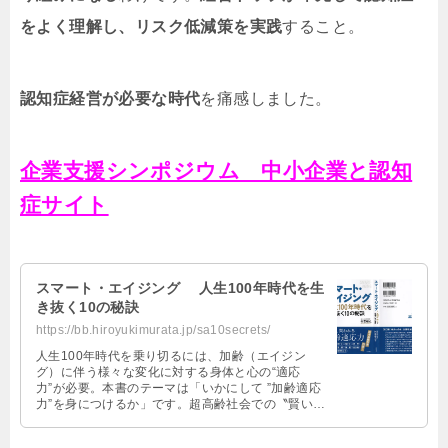
をよく理解し、リスク低減策を実践
すること。
認知症経営が必要な時代
を痛感しました。
企業支援シンポジウム 中小企業と認知
症サイト
スマート・エイジング 人生100年時代を生
き抜く10の秘訣
https://bb.hiroyukimurata.jp/sa10secrets/
人生100年時代を乗り切るには、加齢（エイジン
グ）に伴う様々な変化に対する身体と心の“適応
力”が必要。本書のテーマは「いかにして ”加齢適応
力”を身につけるか」です。超高齢社会での〝賢い〟
歳の重ね方の指南書。