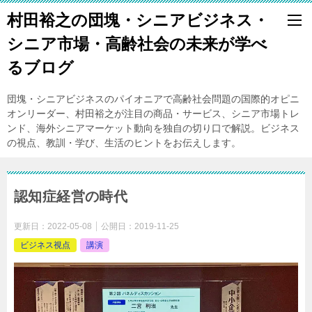
村田裕之の団塊・シニアビジネス・
シニア市場・高齢社会の未来が学べ
るブログ
団塊・シニアビジネスのパイオニアで高齢社会問題の国際的オピニ
オンリーダー、村田裕之が注目の商品・サービス、シニア市場トレ
ンド、海外シニアマーケット動向を独自の切り口で解説。ビジネス
の視点、教訓・学び、生活のヒントをお伝えします。
認知症経営の時代
更新日：
2022-05-08
公開日：
2019-11-25
ビジネス視点
講演