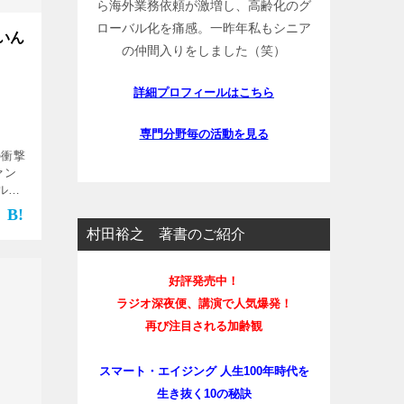
ら海外業務依頼が激増し、高齢化のグ
ローバル化を痛感。一昨年私もシニア
いん
の仲間入りをしました（笑）
詳細プロフィールはこちら
専門分野毎の活動を見る
トの衝撃
ァン
ルマ
っそく
介い
村田裕之 著書のご紹介
好評発売中！
ラジオ深夜便、講演で人気爆発！
再び注目される加齢観
スマート・エイジング 人生100年時代を
生き抜く10の秘訣