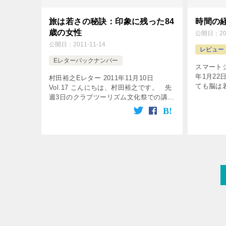
旅は若さの秘訣：印象に残った84
時間の
歳の女性
公開日：
2
公開日：
2011-11-14
レビュー
Eレターバックナンバー
スマートシ
年1月22日
村田裕之Eレター 2011年11月10日
ても脳は
Vol.17 こんにちは、村田裕之です。 先
ある。 
週3日のクラブツーリズム文化祭での講演
揮する人
では 定員の200名を超える大勢の方が来
る。 ①遅
場されました。 皆さんが本当に熱心に聴
講さ […]