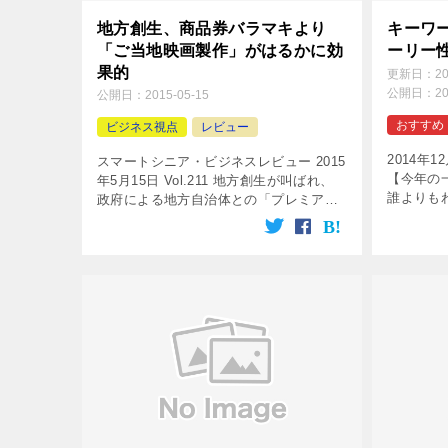
地方創生、商品券バラマキより
キーワ
「ご当地映画製作」がはるかに効
ーリー
果的
更新日：
2
公開日：
2
公開日：
2015-05-15
おすすめ
ビジネス視点
レビュー
2014年12
スマートシニア・ビジネスレビュー 2015
【今年の
年5月15日 Vol.211 地方創生が叫ばれ、
誰よりも
政府による地方自治体との「プレミアム
評で多くのフ
付商品券」施策などが進められていま
Dayを主
す。しかし、こうした商品券施策より、
地方を舞台にした「ご当地 […]