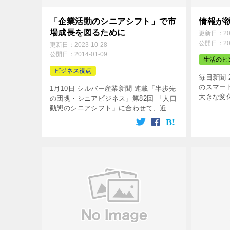
「企業活動のシニアシフト」で市
情報が
場成長を図るために
更新日：
2
公開日：
2
更新日：
2023-10-28
公開日：
2014-01-09
生活のヒ
ビジネス視点
毎日新聞 
のスマー
1月10日 シルバー産業新聞 連載「半歩先
大きな変
の団塊・シニアビジネス」第82回 「人口
勤務先か
動態のシニアシフト」に合わせて、近年
いた種々
ようやく「企業活動のシニアシフト」へ
そこで、重
の取組みが増えてきた。しかし、まだ、
そうした取り組みが遅れている業 […]