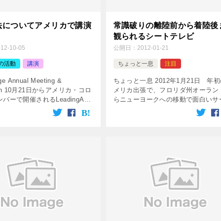
法についてアメリカで講演
常識破りの離陸前から着陸後
観られるシートテレビ
012-10-05
公開日：
2012-01-21
の活動
講演
ちょっと一息
注目
ge Annual Meeting &
ちょっと一息 2012年1月21日 年
tion 10月21日からアメリカ・コロ
メリカ出張で、フロリダ州オーラン
バーで開催されるLeadingAge
らニューヨークへの移動で面白いサ
eting & Exposit […]
スを体験しました。座席に付いてい
ートテレビが、なんと離陸前からに
て、着陸した後でも […]