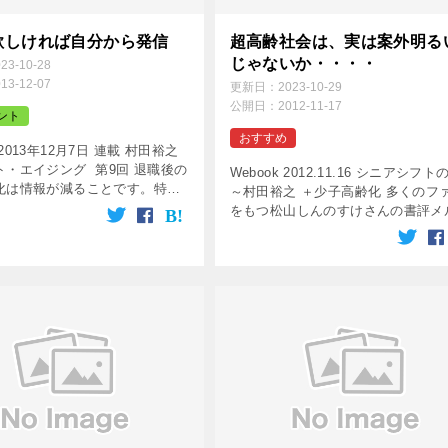
欲しければ自分から発信
超高齢社会は、実は案外明る
じゃないか・・・・
023-10-28
013-12-07
更新日：
2023-10-29
公開日：
2012-11-17
ント
おすすめ
2013年12月7日 連載 村田裕之
ト・エイジング 第9回 退職後の
Webook 2012.11.16 シニアシフ
化は情報が減ることです。特に
～村田裕之 ＋少子高齢化 多くのフ
ら当たり前のように与えられて
をもつ松山しんのすけさんの書評メ
の情報がばったり途切れます。
ガ「Webook of the Day」で、さ
要になるのは、 […]
新著「シニアシフトの衝撃」をご紹
た […]