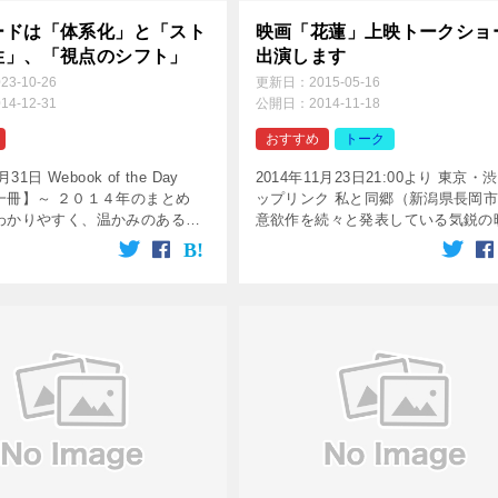
ードは「体系化」と「スト
映画「花蓮」上映トークショ
性」、「視点のシフト」
出演します
023-10-26
更新日：
2015-05-16
014-12-31
公開日：
2014-11-18
おすすめ
トーク
月31日 Webook of the Day
2014年11月23日21:00より 東京・
一冊】～ ２０１４年のまとめ
ップリンク 私と同郷（新潟県長岡
わかりやすく、温かみのある書
意欲作を続々と発表している気鋭の
ァンがいるWebook of the
監督の五藤利弘さんの映画「花蓮（
催されている松山しんの […]
ん）」が東京で限定上映されるのに
せて11月23日のトーク […]