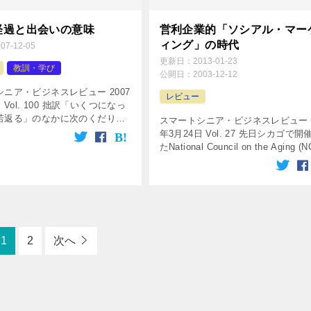
経過と出会いの意味
営利企業的「ソシアル・マー
ィング」の時代
007-12-05
更新日：
2013-01-23
教訓・学び
公開日：
2003-12-12
ニア・ビジネスレビュー 2007
レビュー
 Vol. 100 拙訳「いくつになっ
若返る」のなかに次のくだりが
スマートシニア・ビジネスレビュー 2
人生の後半生において創造性を発
年3月24日 Vol. 27 先日シカゴで開
には、 三つの基本パターンがあ
たNational Council on the Aging (
咲きの […]
とAmerican Society on Aging […]
1
2
次へ