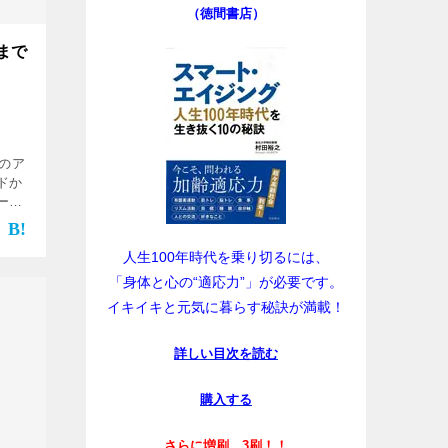
（徳間書店）
まで
初のア
ドか
ービ
るシ
加え
人生100年時代を乗り切るには、
「身体と心の“適応力”」が必要です。
イキイキと元気に暮らす秘訣が満載！
詳しい目次を読む
購入する
さらに増刷、3刷！！