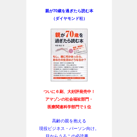
親が70歳を過ぎたら読む本
（ダイヤモンド社）
ついに６刷、大好評発売中！
アマゾンの社会福祉部門・
医療関連科学部門で１位
高齢の親を抱える
現役ビジネス・パーソン向け。
目からうろこの必読書。