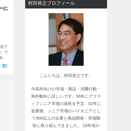
村田裕之プロフィール
ー
ーに
で
関
連
記
事
渋谷ア
を
市）で
検
映画
かれ
索
合わ
こんにちは、村田裕之です。
中高年向けの市場・商品・消費行動・
海外動向に詳しいです。99年にアクテ
ィブシニア市場の成長を予言、02年に
起業後、シニア市場のパイオニアとし
て900以上の企業と商品開発・市場開
拓に取り組んできました。 10年頃か