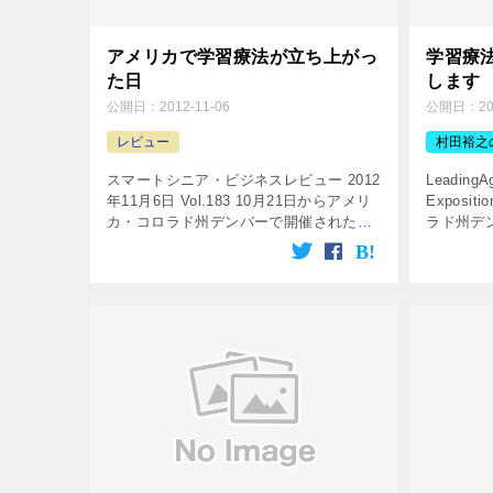
アメリカで学習療法が立ち上がっ
学習療
た日
します
公開日：
2012-11-06
公開日：
2
レビュー
村田裕之
スマートシニア・ビジネスレビュー 2012
LeadingA
年11月6日 Vol.183 10月21日からアメリ
Exposi
カ・コロラド州デンバーで開催された
ラド州デン
LeadingAge Annual Meeting &
Annual Me
Expositionで、認知 […]