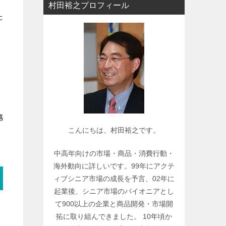
村田裕之プロフィール
ー
た
で
関
連
記
事
を
検
索
感
こんにちは、村田裕之です。
中高年向けの市場・商品・消費行動・
海外動向に詳しいです。99年にアクテ
ィブシニア市場の成長を予言、02年に
起業後、シニア市場のパイオニアとし
て900以上の企業と商品開発・市場開
拓に取り組んできました。 10年頃か