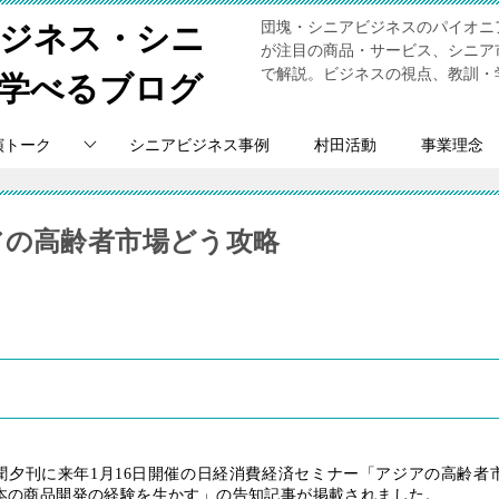
団塊・シニアビジネスのパイオニ
ビジネス・シニ
が注目の商品・サービス、シニア
で解説。ビジネスの視点、教訓・
学べるブログ
演トーク
シニアビジネス事例
村田活動
事業理念
アの高齢者市場どう攻略
聞夕刊に来年
1
月
16
日開催の日経消費経済セミナー「アジアの高齢者
日本の商品開発の経験を生かす」の告知記事が掲載されました。