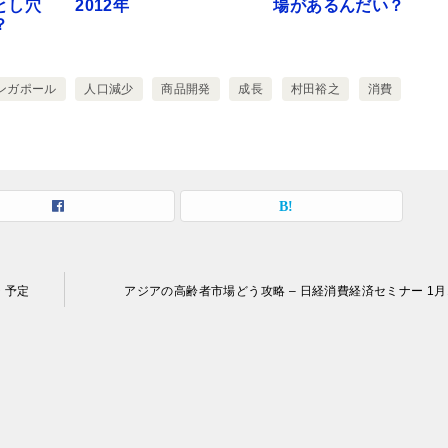
とし穴
2012年
場があるんだい？
？
ンガポール
人口減少
商品開発
成長
村田裕之
消費
 予定
アジアの高齢者市場どう攻略 – 日経消費経済セミナー 1月