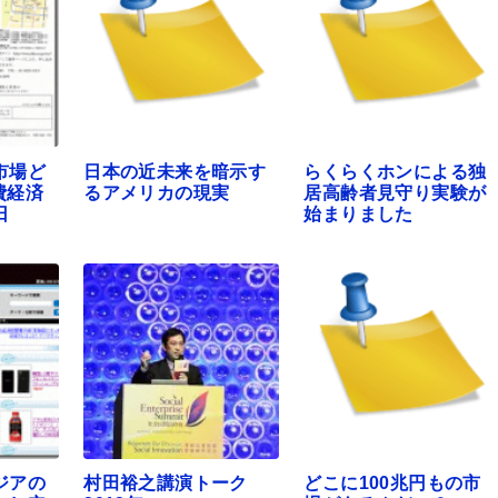
市場ど
日本の近未来を暗示す
らくらくホンによる独
費経済
るアメリカの現実
居高齢者見守り実験が
日
始まりました
ジアの
村田裕之講演トーク
どこに100兆円もの市