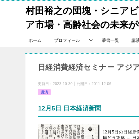
村田裕之の団塊・シニア
ア市場・高齢社会の未来が
ホーム
プロフィール
著書一覧
講
日経消費経済セミナー アジ
更新日：
2023-10-30
公開日：
2011-12-06
講演
12月5日 日本経済新聞
12
月
5
日の日経新
場どう攻略 ～ 