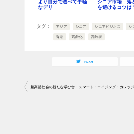
より自分で選べて手軽
シニア市場 落
なデリ
を避けるコツは
タグ
アジア
シニア
シニアビジネス
シ
香港
高齢化
高齢者
Tweet
投
超高齢社会の新たな学び舎・スマート・エイジング・カレッジ
稿
ナ
ビ
ゲ
ー