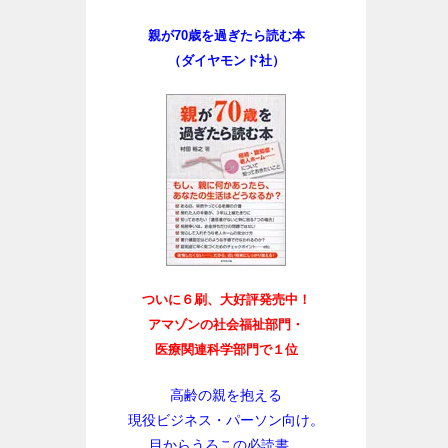
親が70歳を過ぎたら読む本
（ダイヤモンド社）
ついに６刷、大好評発売中！
アマゾンの社会福祉部門・
医療関連科学部門で１位
高齢の親を抱える
現役ビジネス・パーソン向け。
目からうろこの必読書。