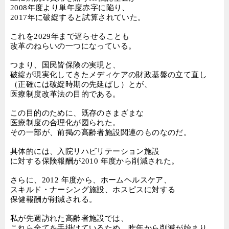
2008
年度より単年度赤字に陥り、
2017
年に破綻すると試算されていた。
これを
2029
年まで遅らせることも
改革のねらいの一つになっている。
つまり、国民皆保険の実現と、
破綻が現実化してきたメディケアの財政基盤の立て直し
（正確には破綻時期の先延ばし）とが、
医療制度改革法の目的である。
この目的のために、既存のさまざまな
医療制度の合理化が図られた。
その一部が、前掲の高齢者施設関連のものなのだ。
具体的には、入院リハビリテーション施設
に対する保険報酬が
2010
年度から削減された。
さらに、
2012
年度から、ホームヘルスケア、
スキルド・ナーシング施設、ホスピスに対する
保健報酬が削減される。
私が先週訪れた高齢者施設では、
これら全てを手掛けているため、昨年から削減が始まり、