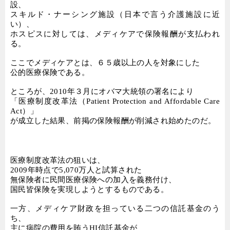
設、
スキルド・ナーシング施設（日本で言う介護施設に近
い）、
ホスピスに対しては、メディケアで保険報酬が支払われ
る。
ここでメディケアとは、６５歳以上の人を対象にした
公的医療保険である。
ところが、
2010
年３月にオバマ大統領の署名により
「医療制度改革法（
Patient Protection and Affordable Care
Act
）」
が成立した結果、前掲の保険報酬が削減され始めたのだ。
医療制度改革法の狙いは、
2009
年時点で
5,070
万人と試算された
無保険者に民間医療保険への加入を義務付け、
国民皆保険を実現しようとするものである。
一方、メディケア財政を担っている二つの信託基金のう
ち、
主に病院の費用を賄う
HI
信託基金が