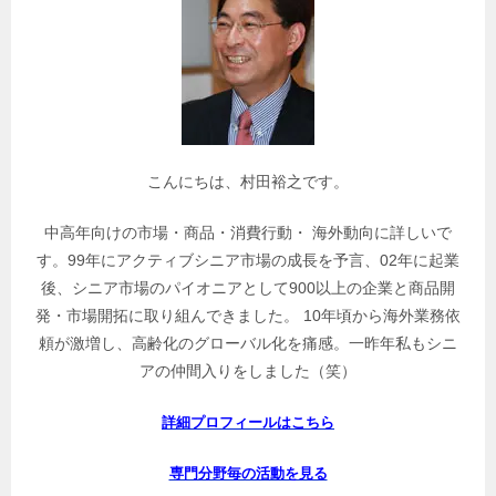
記
事
を
検
索
こんにちは、村田裕之です。
中高年向けの市場・商品・消費行動・ 海外動向に詳しいで
す。99年にアクティブシニア市場の成長を予言、02年に起業
後、シニア市場のパイオニアとして900以上の企業と商品開
発・市場開拓に取り組んできました。 10年頃から海外業務依
頼が激増し、高齢化のグローバル化を痛感。一昨年私もシニ
アの仲間入りをしました（笑）
詳細プロフィールはこちら
専門分野毎の活動を見る