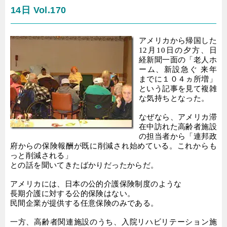
14日 Vol.170
アメリカから帰国した
12
月
10
日の夕方、日
経新聞一面の
「老人ホ
ーム、新設急ぐ 来年
までに１０４ヵ所増」
という記事を見て複雑
な気持ちとなった。
なぜなら、アメリカ滞
在中訪れた高齢者施設
の担当者から
「連邦政
府からの保険報酬が既に削減され始めている。
これからも
っと削減される」
との話を聞いてきたばかりだったからだ。
アメリカには、日本の公的介護保険制度のような
長期介護に対する公的保険はない。
民間企業が提供する任意保険のみである。
一方、高齢者関連施設のうち、入院リハビリテーション施