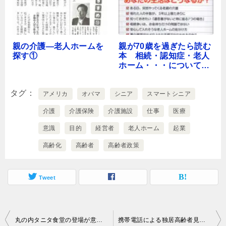
親の介護―老人ホームを
親が70歳を過ぎたら読む
探す①
本 相続・認知症・老人
ホーム・・・について知
っておきたいこと
タグ
アメリカ
オバマ
シニア
スマートシニア
介護
介護保険
介護施設
仕事
医療
意識
目的
経営者
老人ホーム
起業
高齢化
高齢者
高齢者政策
Tweet
投
丸の内タニタ食堂の登場が意味するもの
携帯電話による独居高齢者見守り実験の意義