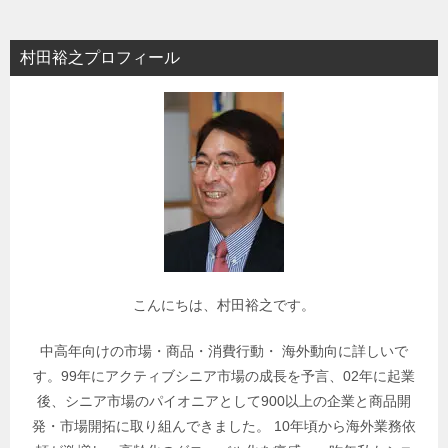
ゴ
リ
村田裕之プロフィール
ー
で
関
連
記
事
を
検
索
こんにちは、村田裕之です。
中高年向けの市場・商品・消費行動・ 海外動向に詳しいで
す。99年にアクティブシニア市場の成長を予言、02年に起業
後、シニア市場のパイオニアとして900以上の企業と商品開
発・市場開拓に取り組んできました。 10年頃から海外業務依