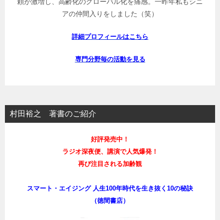
頼が激増し、高齢化のグローバル化を痛感。一昨年私もシニ
アの仲間入りをしました（笑）
詳細プロフィールはこちら
専門分野毎の活動を見る
村田裕之 著書のご紹介
好評発売中！
ラジオ深夜便、講演で人気爆発！
再び注目される加齢観
スマート・エイジング 人生100年時代を生き抜く10の秘訣
（徳間書店）