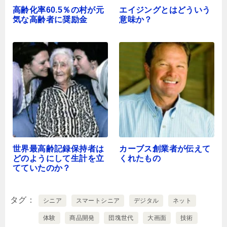
高齢化率60.5％の村が元
エイジングとはどういう
気な高齢者に奨励金
意味か？
世界最高齢記録保持者は
カーブス創業者が伝えて
どのようにして生計を立
くれたもの
てていたのか？
タグ
シニア
スマートシニア
デジタル
ネット
体験
商品開発
団塊世代
大画面
技術