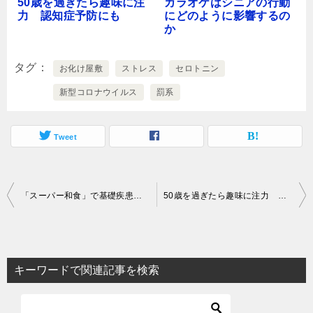
50歳を過ぎたら趣味に注
カラオケはシニアの行動
力 認知症予防にも
にどのように影響するの
か
タグ
お化け屋敷
ストレス
セロトニン
新型コロナウイルス
罰系
Tweet
投
「スーパー和⾷」で基礎疾患を改善する
50歳を過ぎたら趣味に注力 認知症予防にも
稿
ナ
ビ
キーワードで関連記事を検索
ゲ
ー