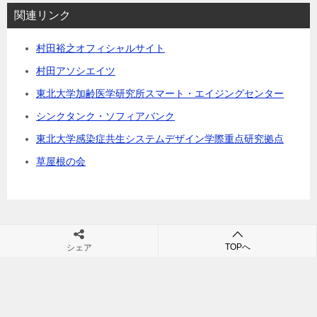
関連リンク
村田裕之オフィシャルサイト
村田アソシエイツ
東北大学加齢医学研究所スマート・エイジングセンター
シンクタンク・ソフィアバンク
東北大学感染症共生システムデザイン学際重点研究拠点
草屋根の会
TOPへ
シェア
村田裕之の団塊・シニアビジネス・シニア市場・高齢社会の未来が
学べるブログ
TOP
生活のヒント
意外なストレス解消・気分スッキリ商品