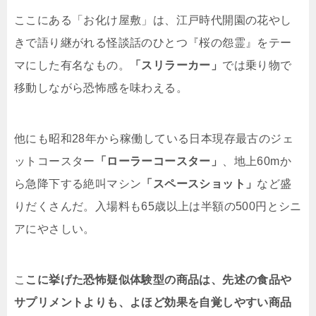
ここにある「お化け屋敷」は、江戸時代開園の花やし
きで語り継がれる怪談話のひとつ『桜の怨霊』をテー
マにした有名なもの。
「スリラーカー」
では乗り物で
移動しながら恐怖感を味わえる。
他にも昭和28年から稼働している日本現存最古のジェ
ットコースター
「ローラーコースター」
、地上60mか
ら急降下する絶叫マシン
「スペースショット」
など盛
りだくさんだ。入場料も65歳以上は半額の500円とシニ
アにやさしい。
こ
こに挙げた恐怖疑似体験型の商品は、先述の食品や
サプリメントよりも、よほど効果を自覚しやすい商品