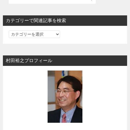
シ
ョ
カテゴリーで関連記事を検索
ン
カ
テ
ゴ
リ
村田裕之プロフィール
ー
で
関
連
記
事
を
検
索