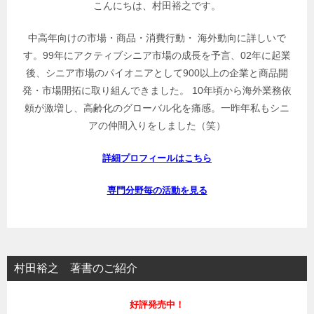
こんにちは、村田裕之です。
中高年向けの市場・商品・消費行動・ 海外動向に詳しいで
す。99年にアクティブシニア市場の成長を予言、02年に起業
後、シニア市場のパイオニアとして900以上の企業と商品開
発・市場開拓に取り組んできました。 10年頃から海外業務依
頼が激増し、高齢化のグローバル化を痛感。一昨年私もシニ
アの仲間入りをしました（笑）
詳細プロフィールはこちら
専門分野毎の活動を見る
村田裕之 著書のご紹介
好評発売中！