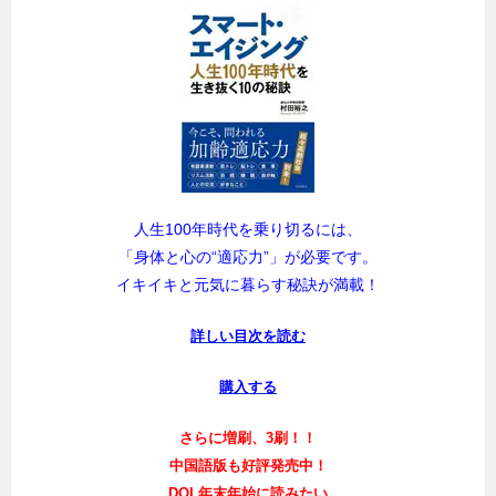
人生100年時代を乗り切るには、
「身体と心の“適応力”」が必要です。
イキイキと元気に暮らす秘訣が満載！
詳しい目次を読む
購入する
さらに増刷、3刷！！
中国語版も好評発売中！
DOL年末年始に読みたい