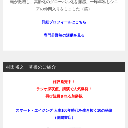
頼が激増し、高齢化のグローバル化を痛感。一昨年私もシニ
アの仲間入りをしました（笑）
詳細プロフィールはこちら
専門分野毎の活動を見る
村田裕之 著書のご紹介
好評発売中！
ラジオ深夜便、講演で人気爆発！
再び注目される加齢観
スマート・エイジング 人生100年時代を生き抜く10の秘訣
（徳間書店）