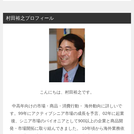
ゴ
リ
村田裕之プロフィール
ー
で
関
連
記
事
を
検
索
こんにちは、村田裕之です。
中高年向けの市場・商品・消費行動・ 海外動向に詳しいで
す。99年にアクティブシニア市場の成長を予言、02年に起業
後、シニア市場のパイオニアとして900以上の企業と商品開
発・市場開拓に取り組んできました。 10年頃から海外業務依