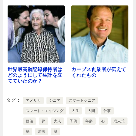
世界最高齢記録保持者は
カーブス創業者が伝えて
どのようにして生計を立
くれたもの
てていたのか？
タグ
アメリカ
シニア
スマートシニア
スマート・エイジング
人生
人間
仕事
価値
夢
大人
子供
年齢
心
成人式
脳
若者
親