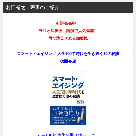
村田裕之 著書のご紹介
好評発売中！
ラジオ深夜便、講演で人気爆発！
再び注目される加齢観
スマート・エイジング 人生100年時代を生き抜く10の秘訣
（徳間書店）
人生100年時代を乗り切るには、