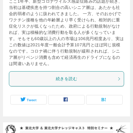
ここ1年半、新型コロナウイルス感染症絡みの話題が続き、
当初は基礎疾患を持つ割合の高いシニア層は、あたかも社
会的弱者のように扱われてきました。 一方、そのおかげで
ワクチン接種を他の年齢層より早く受けられ、相対的に重
症化リスクが低くなったため、政府による行動規制がなけ
れば、実は積極的な消費行動を取る人が多くなっていま
す。そもそも60歳以上の人の市場は106兆円程度あり、実は
この数値は2021年度一般会計予算107兆円とほぼ同じ規模
なのです。コロナ禍に伴う行動規制が緩和されれば、シニ
ア層がリベンジ消費も含めて経済再生のドライブになるの
は間違いありません。
続きを読む
Tweet