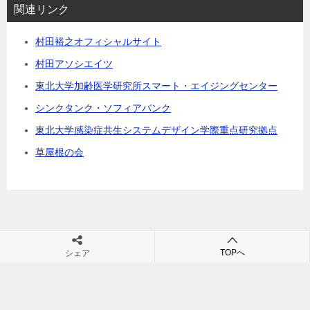
関連リンク
村田裕之オフィシャルサイト
村田アソシエイツ
東北大学加齢医学研究所スマート・エイジングセンター
シンクタンク・ソフィアバンク
東北大学感染症共生システムデザイン学際重点研究拠点
草屋根の会
村田裕之の団塊・シニアビジネス・シニア市場・高齢社会の未来が
TOPへ
シェア
学べるブログ
TOP
スマート・エイジング
「スマート・エイジング」の記事一覧（3 / 17ページ）