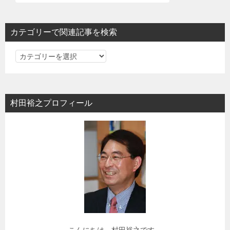
カテゴリーで関連記事を検索
カ
テ
ゴ
リ
村田裕之プロフィール
ー
で
関
連
記
事
を
検
索
こんにちは、村田裕之です。