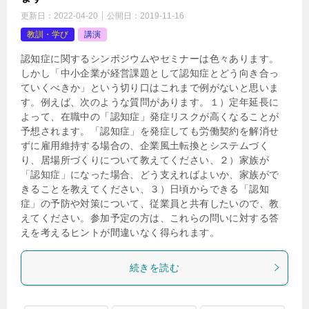
更新日：
2022-04-20
公開日：
2019-11-16
教訓・学び
講演
認知症に関するシンポジウムやセミナーは色々あります。
しかし「中小企業が経営課題として認知症とどう向き合っ
ていくべきか」という切り口はこれまで例がないと思いま
す。例えば、次のような質問があります。１）定年延⻑に
よって、在職中の「認知症」発症リスクが⾼くなることが
予想されます。「認知症」を発症しても労働契約を解消せ
ずに雇⽤維持する場合の、企業⾵⼟転換とシステムづく
り、居場所づくりについて教えてください、２）家族が
「認知症」になった場合、どう⽀えればよいか、家族がで
きることを教えてください、３）⽇頃からできる「認知
症」の予防や対策について、従業員と共有したいので、教
えてください。参加予定の方は、これらの問いに対する答
えを考えるヒントが間違いなく得られます。
続きを読む