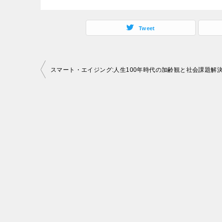
Tweet
投
稿
ナ
ビ
ゲ
ー
シ
ョ
ン