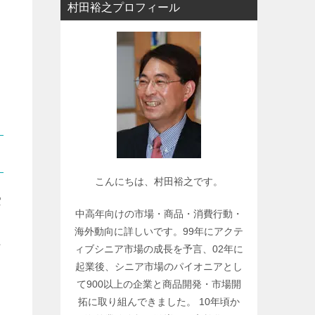
村田裕之プロフィール
ー
で
関
連
記
事
を
検
索
こんにちは、村田裕之です。
索
中高年向けの市場・商品・消費行動・
海外動向に詳しいです。99年にアクテ
行
ィブシニア市場の成長を予言、02年に
起業後、シニア市場のパイオニアとし
て900以上の企業と商品開発・市場開
拓に取り組んできました。 10年頃か