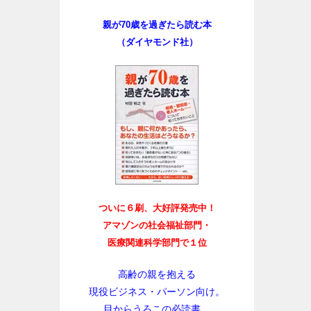
親が70歳を過ぎたら読む本
（ダイヤモンド社）
ついに６刷、大好評発売中！
アマゾンの社会福祉部門・
医療関連科学部門で１位
高齢の親を抱える
現役ビジネス・パーソン向け。
目からうろこの必読書。