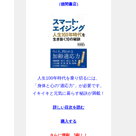
（徳間書店）
の
人生100年時代を乗り切るには、
「身体と心の“適応力”」が必要です。
イキイキと元気に暮らす秘訣が満載！
詳しい目次を読む
購入する
さらに増刷、3刷！！