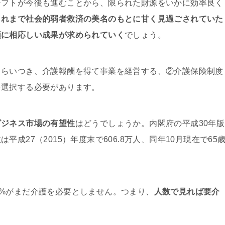
シフトが今後も進むことから、限られた財源をいかに効率良く
これまで社会的弱者救済の美名のもとに甘く見過ごされていた
額に相応しい成果が求められていく
でしょう。
くらいつき、介護報酬を得て事業を経営する、②介護保険制度
を選択する必要があります。
ビジネス市場の有望性
はどうでしょうか。内閣府の平成30年版
成27（2015）年度末で606.8万人、同年10月現在で65
2.7%がまだ介護を必要としません。つまり、
人数で見れば要介