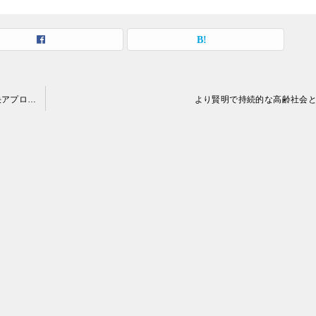
スマート・エイジング:人生100年時代の加齢観と社会課題解決アプローチ
より賢明で持続的な高齢社会