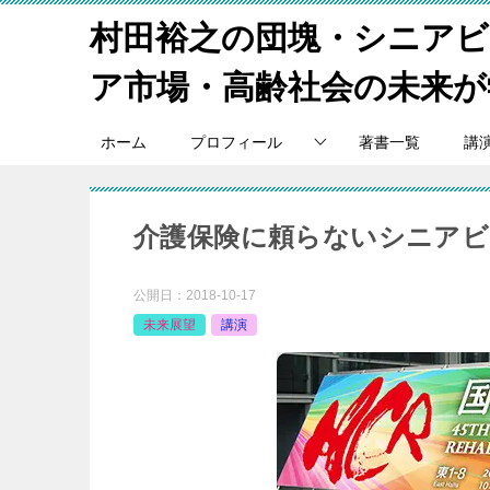
村田裕之の団塊・シニア
ア市場・高齢社会の未来が
ホーム
プロフィール
著書一覧
講
介護保険に頼らないシニアビ
公開日：
2018-10-17
未来展望
講演