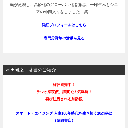
頼が激増し、高齢化のグローバル化を痛感。一昨年私もシニ
アの仲間入りをしました（笑）
詳細プロフィールはこちら
専門分野毎の活動を見る
村田裕之 著書のご紹介
好評発売中！
ラジオ深夜便、講演で人気爆発！
再び注目される加齢観
スマート・エイジング 人生100年時代を生き抜く10の秘訣
（徳間書店）