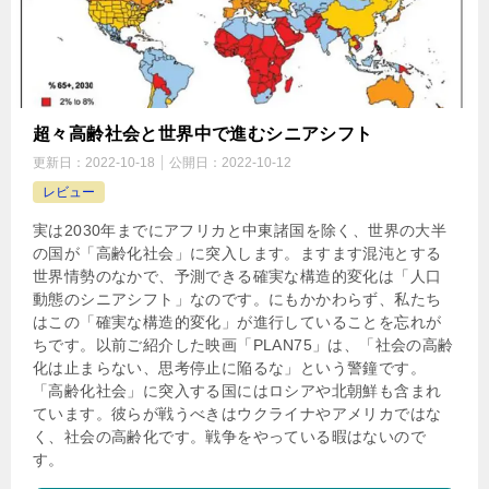
超々高齢社会と世界中で進むシニアシフト
更新日：
2022-10-18
公開日：
2022-10-12
レビュー
実は2030年までにアフリカと中東諸国を除く、世界の大半
の国が「高齢化社会」に突入します。ますます混沌とする
世界情勢のなかで、予測できる確実な構造的変化は「人口
動態のシニアシフト」なのです。にもかかわらず、私たち
はこの「確実な構造的変化」が進行していることを忘れが
ちです。以前ご紹介した映画「PLAN75」は、「社会の高齢
化は止まらない、思考停止に陥るな」という警鐘です。
「高齢化社会」に突入する国にはロシアや北朝鮮も含まれ
ています。彼らが戦うべきはウクライナやアメリカではな
く、社会の高齢化です。戦争をやっている暇はないので
す。