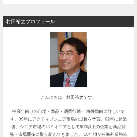
テ
ゴ
リ
村田裕之プロフィール
ー
で
関
連
記
事
を
検
索
こんにちは、村田裕之です。
中高年向けの市場・商品・消費行動・ 海外動向に詳しいで
す。99年にアクティブシニア市場の成長を予言、02年に起業
後、シニア市場のパイオニアとして900以上の企業と商品開
発・市場開拓に取り組んできました。 10年頃から海外業務依