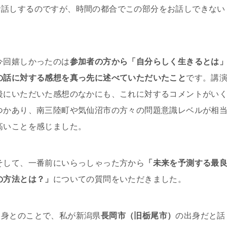
お話しするのですが、時間の都合でこの部分をお話しできない
今回嬉しかったのは
参加者の方から「自分らしく生きるとは
の話に対する感想を真っ先に述べていただいたこと
です。講
後にいただいた感想のなかにも、これに対するコメントがい
つかあり、南三陸町や気仙沼市の方々の問題意識レベルが相
高いことを感じました。
そして、一番前にいらっしゃった方から
「未来を予測する最
の方法とは？」
についての質問をいただきました。
出身とのことで、私が新潟県
長岡市（旧栃尾市）
の出身だと話