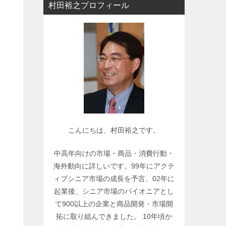
村田裕之プロフィール
ー
で
関
連
記
事
を
検
索
こんにちは、村田裕之です。
中高年向けの市場・商品・消費行動・
海外動向に詳しいです。99年にアクテ
ィブシニア市場の成長を予言、02年に
起業後、シニア市場のパイオニアとし
て900以上の企業と商品開発・市場開
拓に取り組んできました。 10年頃か