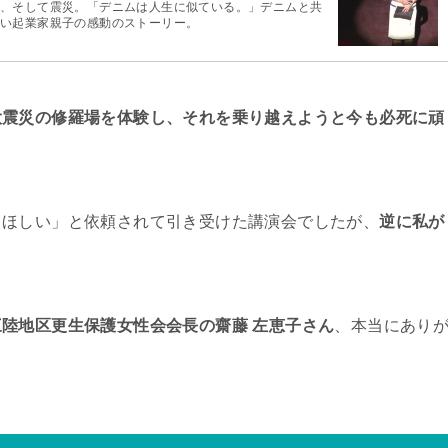
、そして震災。「デニムは人生に似ている。」デニムと共
い起業家親子の感動のストーリー。
大震災の修羅場を体験し、それを乗り越えようと今も必死に頑
。
てほしい」と依頼されて引き受けた講演会でしたが、
逆に私が
三陸地区更生保護女性会会長の齋藤 左恵子さん
、本当にあり