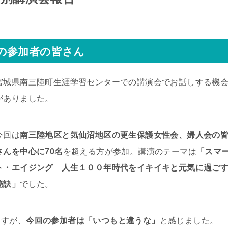
の参加者の皆さん
宮城県南三陸町生涯学習センターでの講演会でお話しする機
がありました。
今回は
南三陸地区と気仙沼地区の更生保護女性会、婦人会の
さんを中心に70名
を超える方が参加。講演のテーマは
「スマ
ト・エイジング 人生１００年時代をイキイキと元気に過ご
秘訣」
でした。
ますが、
今回の参加者は「いつもと違うな」
と感じました。