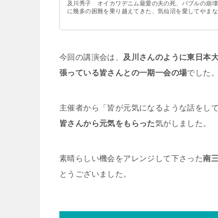
及川秀子 オイカワデニム最愛の夫の死、バブルの崩壊
に幾多の困難を乗り越えてきた、気仙沼を愛してやまな
今回の講演会は、
及川さんのように東日本
張っている皆さんとの一期一会の場
でした
主催者から「皆が元気になるような話をし
皆さんから元気をもらった
気がしました。
素晴らしい機会をアレンジして下さった
南
とうございました。