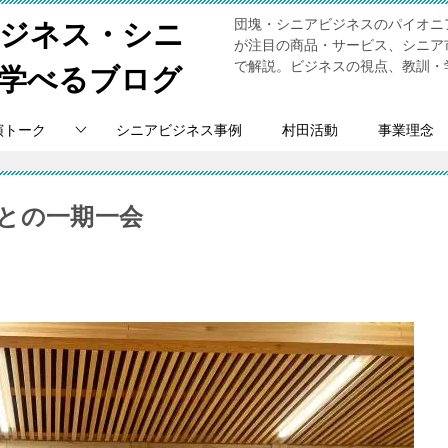
団塊・シニアビジネスのパイオニ
ビジネス・シニ
が注目の商品・サービス、シニア
で解説。ビジネスの視点、教訓・
学べるブログ
演トーク
シニアビジネス事例
村田活動
事業理念
との一期一会