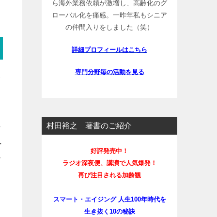
ら海外業務依頼が激増し、高齢化のグ
ローバル化を痛感。一昨年私もシニア
の仲間入りをしました（笑）
詳細プロフィールはこちら
専門分野毎の活動を見る
会
村田裕之 著書のご紹介
皆
ー
好評発売中！
す
ラジオ深夜便、講演で人気爆発！
再び注目される加齢観
スマート・エイジング 人生100年時代を
生き抜く10の秘訣