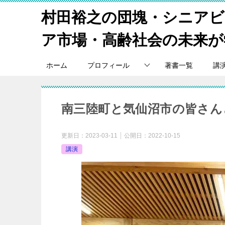
村田裕之の団塊・シニア
ア市場・高齢社会の未来が
ホーム
プロフィール
著書一覧
講
南三陸町と気仙沼市の皆さん
更新日：
2023-03-11
公開日：
2022-10-15
講演