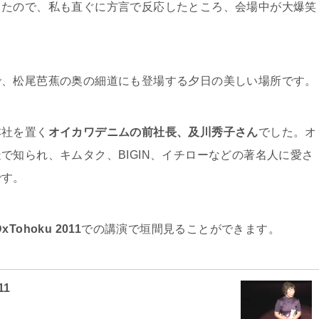
きたので、私も直ぐに方言で反応したところ、会場中が大爆笑
で、松尾芭蕉の奥の細道にも登場する夕日の美しい場所です。
本社を置く
オイカワデニムの前社長、及川秀子さん
でした。オ
で知られ、キムタク、BIGIN、イチローなどの著名人に愛さ
です。
xTohoku 2011
での講演で垣間見ることができます。
11