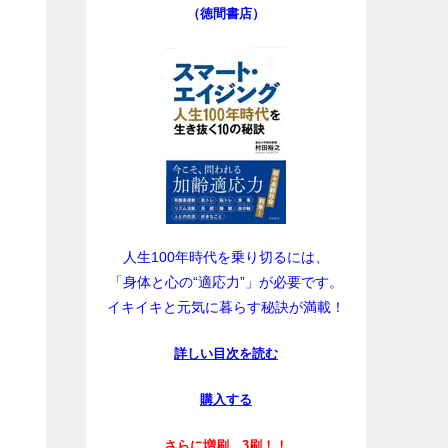
（徳間書店）
人生100年時代を乗り切るには、
「身体と心の“適応力”」が必要です。
イキイキと元気に暮らす秘訣が満載！
詳しい目次を読む
購入する
さらに増刷、3刷！！