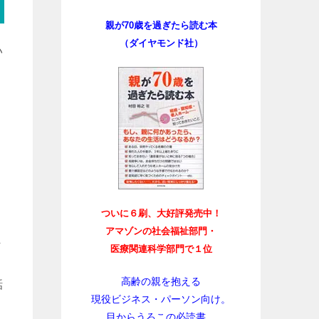
親が70歳を過ぎたら読む本
（ダイヤモンド社）
い
ついに６刷、大好評発売中！
アマゾンの社会福祉部門・
ま
医療関連科学部門で１位
く
高齢の親を抱える
話
現役ビジネス・パーソン向け。
目からうろこの必読書。