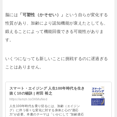
脳には
「可塑性（かそせい）」
という自らが変化する
性質があり、加齢により認知機能が衰えたとしても、
鍛えることによって機能回復できる可能性がありま
す。
いくつになっても新しいことに挑戦するのに遅過ぎる
ことはありません。
スマート・エイジング 人生100年時代を生き
抜く10の秘訣 | 村田 裕之
https://amzn.to/3KMuNed
人生100年時代を乗り切るには、加齢（エイジン
グ）に伴う様々な変化に対する身体と心の“適応
力”が必要。本書のテーマは「いかにして ”加齢適応