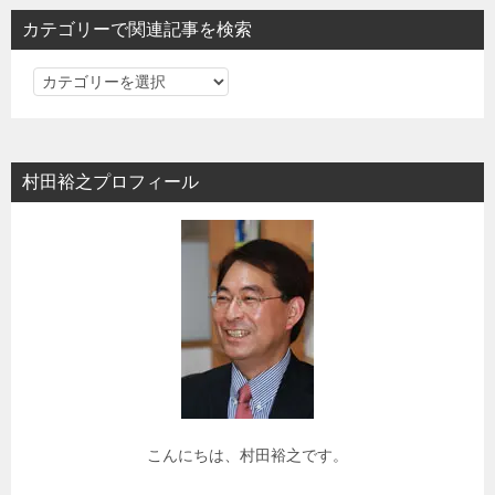
ョ
カテゴリーで関連記事を検索
ン
カ
テ
ゴ
リ
村田裕之プロフィール
ー
で
関
連
記
事
を
検
索
こんにちは、村田裕之です。