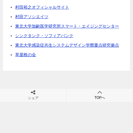
村田裕之オフィシャルサイト
村田アソシエイツ
東北大学加齢医学研究所スマート・エイジングセンター
シンクタンク・ソフィアバンク
東北大学感染症共生システムデザイン学際重点研究拠点
草屋根の会
村田裕之の団塊・シニアビジネス・シニア市場・高齢社会の未来が
TOPへ
シェア
学べるブログ
TOP
生活のヒント
いくつになっても新たなことに挑戦できる秘訣とは？