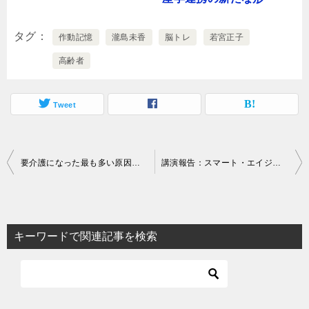
タグ
作動記憶
瀧島未香
脳トレ
若宮正子
高齢者
Tweet
投
要介護になった最も多い原因：男性は脳卒中、女性は認知症
講演報告：スマート・エイジング 人生100年時代を生き抜く10の秘訣
稿
ナ
ビ
キーワードで関連記事を検索
ゲ
ー
シ