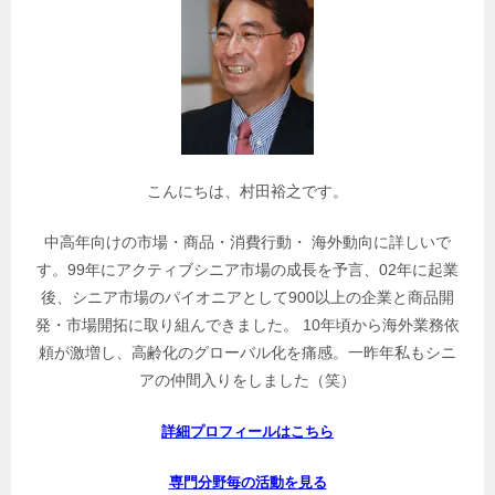
連
記
事
を
検
索
こんにちは、村田裕之です。
中高年向けの市場・商品・消費行動・ 海外動向に詳しいで
す。99年にアクティブシニア市場の成長を予言、02年に起業
後、シニア市場のパイオニアとして900以上の企業と商品開
発・市場開拓に取り組んできました。 10年頃から海外業務依
頼が激増し、高齢化のグローバル化を痛感。一昨年私もシニ
アの仲間入りをしました（笑）
詳細プロフィールはこちら
専門分野毎の活動を見る