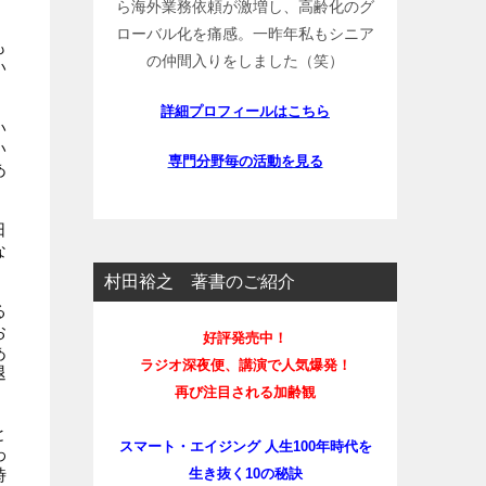
ら海外業務依頼が激増し、高齢化のグ
ローバル化を痛感。一昨年私もシニア
も
の仲間入りをしました（笑）
い
詳細プロフィールはこちら
い
い
専門分野毎の活動を見る
あ
日
な
村田裕之 著書のご紹介
る
お
好評発売中！
あ
ラジオ深夜便、講演で人気爆発！
退
再び注目される加齢観
と
スマート・エイジング 人生100年時代を
わ
生き抜く10の秘訣
時