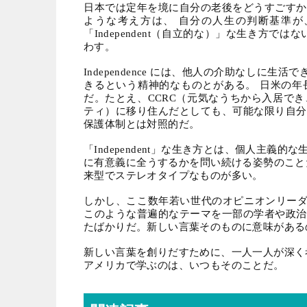
日本では定年を境に自分の老後をどうすごすか
ような考え方は、 自分の人生の判断基準が
「
Independent
（自立的な）」な生き方ではな
わす。
Independence
には、他人の介助なしに生活で
きるという精神的なものとがある。 日米の年
だ。たとえ、
CCRC
（元気なうちから入居でき
ティ）に移り住んだとしても、可能な限り自分
保護体制とは対照的だ。
「
Independent
」な生き方とは、個人主義的な生
に有意義に全うするかを問い続ける姿勢のこと
来型でステレオタイプなものが多い。
しかし、ここ数年若い世代のオピニオンリー
このような普遍的なテーマを一部の学者や政治
たばかりだ。新しい言葉そのものに意味がある
新しい言葉を創りだすために、一人一人が深く
アメリカで学ぶのは、いつもそのことだ。