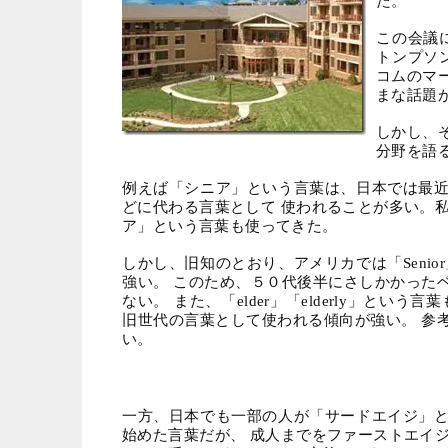
た。
この会議
トンプソ
コムのマ
まな話題
しかし、
分野を語
例えば「シニア」という言葉は、日本では最
どに代わる言葉として 使われることが多い。
ア」という言葉も使ってきた。
しかし、旧知のとおり、アメリカでは「
Senior
強い。 このため、５０代後半にさしかかった
ない。 また、「
elder
」「
elderly
」という言葉
旧世代の言葉として使われる傾向が強い。 参
い。
一方、日本でも一部の人が「サードエイジ」
始めた言葉だが、 成人までをファーストエイ