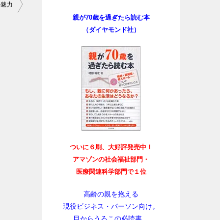
の魅力
親が70歳を過ぎたら読む本
（ダイヤモンド社）
ついに６刷、大好評発売中！
アマゾンの社会福祉部門・
医療関連科学部門で１位
高齢の親を抱える
現役ビジネス・パーソン向け。
目からうろこの必読書。