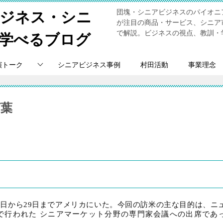
団塊・シニアビジネスのパイオニ
ビジネス・シニ
が注目の商品・サービス、シニア
で解説。ビジネスの視点、教訓・
学べるブログ
演トーク
シニアビジネス事例
村田活動
事業理念
言葉
1
日
Vol. 31
5
日から
29
日までアメリカにいた。今回の訪米の主な目的は、ニ
で行われた シニアマーケット分野の専門家会議への出席であ