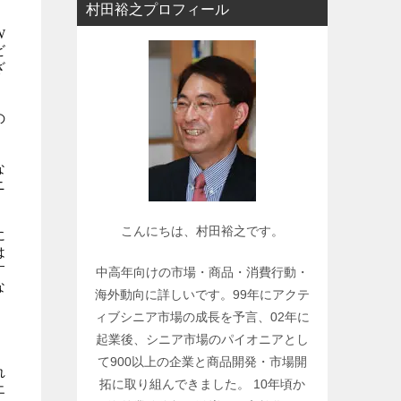
村田裕之プロフィール
ー
W
で
ビ
関
ざ
連
記
の
事
を
な
検
ニ
索
こんにちは、村田裕之です。
に
は
す
中高年向けの市場・商品・消費行動・
な
海外動向に詳しいです。99年にアクテ
ィブシニア市場の成長を予言、02年に
起業後、シニア市場のパイオニアとし
て900以上の企業と商品開発・市場開
れ
拓に取り組んできました。 10年頃か
エ