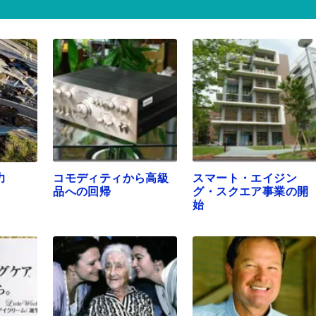
力
コモディティから高級
スマート・エイジン
品への回帰
グ・スクエア事業の開
始