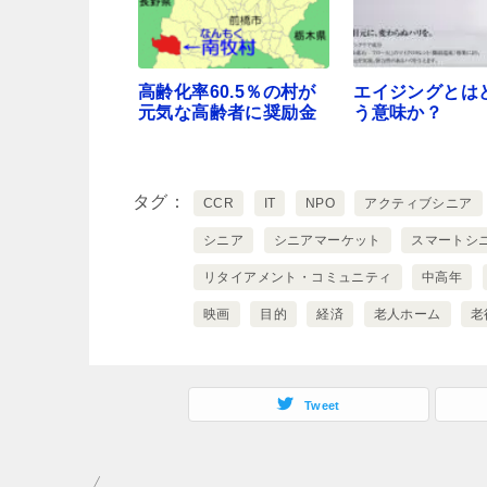
高齢化率60.5％の村が
エイジングとは
元気な高齢者に奨励金
う意味か？
タグ
CCR
IT
NPO
アクティブシニア
シニア
シニアマーケット
スマートシ
リタイアメント・コミュニティ
中高年
映画
目的
経済
老人ホーム
老
Tweet