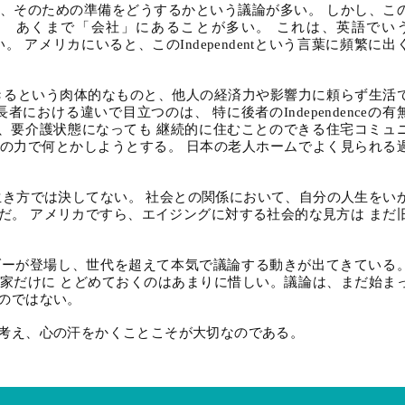
、そのための準備をどうするかという議論が多い。 しかし、こ
、 あくまで「会社」にあることが多い。 これは、英語でい
い。 アメリカにいると、この
Independent
という言葉に頻繁に出
きるという肉体的なものと、他人の経済力や影響力に頼らず生活
長者における違いで目立つのは、 特に後者の
Independence
の有
、要介護状態になっても 継続的に住むことのできる住宅コミュ
の力で何とかしようとする。 日本の老人ホームでよく見られる
き方では決してない。 社会との関係において、自分の人生をい
だ。 アメリカですら、エイジングに対する社会的な見方は まだ
ダーが登場し、世代を超えて本気で議論する動きが出てきている
家だけに とどめておくのはあまりに惜しい。議論は、まだ始ま
のではない。
考え、心の汗をかくことこそが大切なのである。