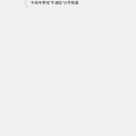
投
中高年男性”不感症”の予防薬
稿
ナ
ビ
ゲ
ー
シ
ョ
ン