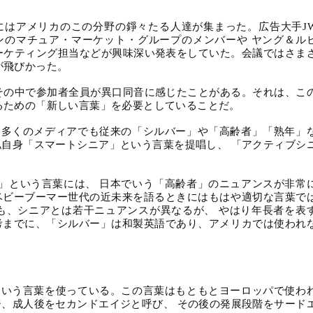
にはアメリカのこの分野の錚々たる人達が集まった。広告大手
J
ンのマチュア・マーケット・グループのメンバーや ヤング＆ル
ーケティング担当などが興味深い発表をしていた。会議ではさま
が飛びかった。
その中で参加者全員が異口同音に感じたことがある。それは、こ
るための「新しい言葉」を必要としていることだ。
近多くのメディアでも従来の「シルバー」や「高齢者」「熟年」
私自身「スマートシニア」という言葉を提唱し、 「アクティブシ
」という言葉には、 日本でいう「高齢者」のニュアンスが非常
ベビーブーマー世代の近未来を語るときにはもはや適切な言葉で
も、シニアとは若干ニュアンスが異なるが、 やはり年長者を表
考までに、「シルバー」は和製英語であり、アメリカでは使われ
という言葉を使っている。この言葉はもともとヨーロッパで使わ
ジ、成人後をセカンドエイジと呼び、 その後の発展段階をサード