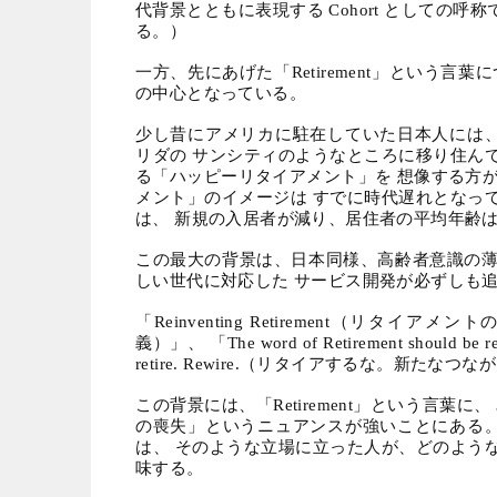
代背景とともに表現する
Cohort
としての呼称
る。）
一方、先にあげた「
Retirement
」という言葉に
の中心となっている。
少し昔にアメリカに駐在していた日本人には
リダの サンシティのようなところに移り住ん
る「ハッピーリタイアメント」を 想像する方
メント」のイメージは すでに時代遅れとなっ
は、 新規の入居者が減り、居住者の平均年齢
この最大の背景は、日本同様、高齢者意識の
しい世代に対応した サービス開発が必ずしも
「
Reinventing Retirement
（リタイアメントの
義）」、 「
The word of Retirement should be r
retire. Rewire.
（リタイアするな。新たなつなが
この背景には、「
Retirement
」という言葉に、
の喪失」というニュアンスが強いことにある
は、 そのような立場に立った人が、どのよう
味する。