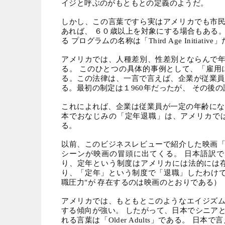
イジと呼ぶのがもともとの定義のようだ。
しかし、この言葉ですら実はアメリカでも市
あれば、 ６０歳以上を対象にする場合もある
る プログラムの名称は「
Third Age Initiative
」
アメリカでは、人種差別、性差別とならんで
る。 このひとつの具体的事例として、「雇用
る。この法律は、一言で言えば、企業が従業員
る。最初の制定は１
960
年だったが、 その後
これによれば、企業は従業員が一定の年齢にな
本でおなじみの「定年退職」は、アメリカで
る。
以前、このビジネスレビューで紹介した映画
シーンが映画の冒頭に出てくる。 日本語訳で
り、定年という制度はアメリカには法的には
り、「定年」という制度で「退職」したわけで
職圧力
"
が 存在するのは映画のとおりである）
アメリカでは、もともとこのようなエイジズ
する傾向が強い。 したがって、日本でシニア
れる言葉は「
Older Adults
」である。 日本で