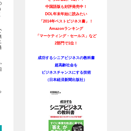
の
中国語版も好評発売中！
う
DOL年末年始に読みたい
く
「2014年ベストビジネス書」！
Amazonランキング
で
「マーケティング・セールス」など
無
ニ
2部門で1位！
過
成功するシニアビジネスの教科書
か
超高齢社会を
旧
ビジネスチャンスにする技術
（日本経済新聞出版社）
。
っ