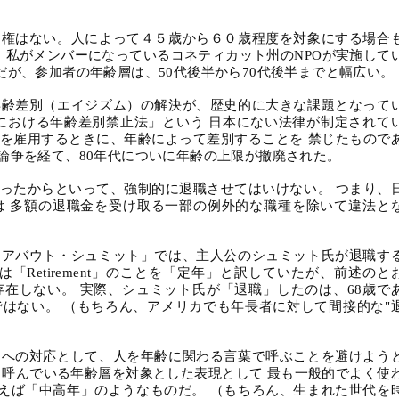
民権はない。人によって４５歳から６０歳程度を対象にする場合
。 私がメンバーになっているコネティカット州の
NPO
が実施して
だが、参加者の年齢層は、
50
代後半から
70
代後半までと幅広い。
年齢差別（エイジズム）の解決が、歴史的に大きな課題となって
における年齢差別禁止法」という 日本にない法律が制定されて
を雇用するときに、年齢によって差別することを 禁じたもので
の論争を経て、
80
年代についに年齢の上限が撤廃された。
ったからといって、強制的に退職させてはいけない。 つまり、
は 多額の退職金を受け取る一部の例外的な職種を除いて違法と
「アバウト・シュミット」では、主人公のシュミット氏が退職す
は「
Retirement
」のことを「定年」と訳していたが、前述のと
存在しない。 実際、シュミット氏が「退職」したのは、
68
歳で
はない。 （もちろん、アメリカでも年長者に対して間接的な
"
ムへの対応として、人を年齢に関わる言葉で呼ぶことを避けよう
と呼んでいる年齢層を対象とした表現として 最も一般的でよく使
言えば「中高年」のようなものだ。 （もちろん、生まれた世代を