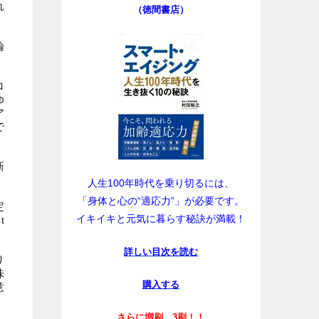
れ
（徳間書店）
論
ロ
ゆ
ア
で
新
人生100年時代を乗り切るには、
「身体と心の“適応力”」が必要です。
定
イキイキと元気に暮らす秘訣が満載！
t
。
詳しい目次を読む
り
味
購入する
意
さらに増刷、3刷！！