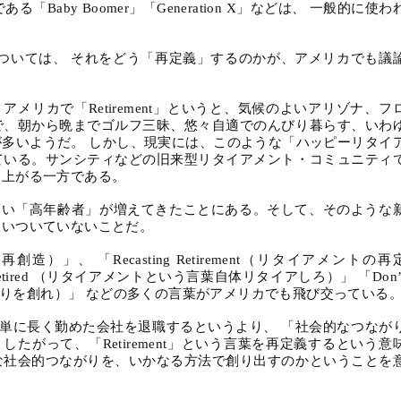
である「
Baby Boomer
」「
Generation X
」などは、 一般的に使わ
ついては、 それをどう「再定義」するのかが、アメリカでも議
、アメリカで「
Retirement
」というと、気候のよいアリゾナ、フ
で、朝から晩までゴルフ三昧、悠々自適でのんびり暮らす、いわ
が多いようだ。 しかし、現実には、このような「ハッピーリタイ
ている。サンシティなどの旧来型リタイアメント・コミュニティ
は上がる一方である。
薄い「高年齢者」が増えてきたことにある。そして、そのような
追いついていないことだ。
再創造）」、 「
Recasting Retirement
（リタイアメントの再
etired
（リタイアメントという言葉自体リタイアしろ）」 「
Don’
りを創れ）」 などの多くの言葉がアメリカでも飛び交っている
 単に長く勤めた会社を退職するというより、 「社会的なつなが
。したがって、「
Retirement
」という言葉を再定義するという意
な社会的つながりを、いかなる方法で創り出すのかということを