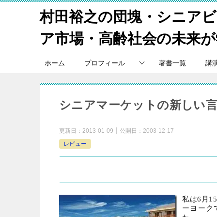
村田裕之の団塊・シニア
ア市場・高齢社会の未来が
ホーム
プロフィール
著書一覧
講
シニアマーケットの新しい
更新日：
2013-01-09
公開日：
2003-12-17
レビュー
スマートシニア・ビジネスレビュー
2003
年
7
月
私は
6
月
1
ーヨーク