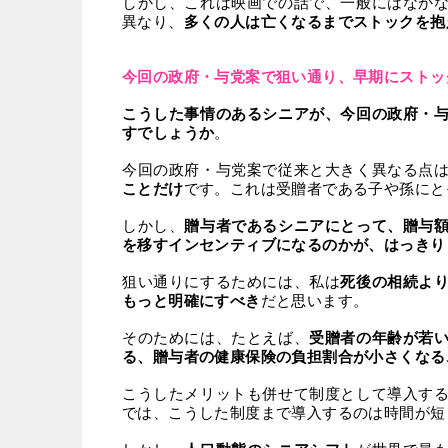
しかし、これは映画での話で、一般にはなか
異なり、
多くの人は亡くなるまでストックを抱
今回の政府・与党案で狙い通り、早期にストッ
こうした事情のあるシニアが、今回の政府・
すでしょうか
。
今回の政府・与党案で従来と大きく異なる点
ことだけ
です。これは受贈者である子や孫にと
しかし、
贈与者であるシニアにとって、贈与
を移すインセンティブになるのかが、はっきり
狙い通りにするためには、私は
死後の相続よ
もっと明確にすべき
だと思います。
そのためには、たとえば、
受贈者の年齢が若
る、贈与者の健康保険の負担割合が小さくなる
こうしたメリットも併せて制度として導入す
では、こうした制度まで導入するのは時間が短