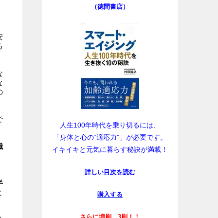
（徳間書店）
安
る
な
な
の
で
人生100年時代を乗り切るには、
「身体と心の“適応力”」が必要です。
識
イキイキと元気に暮らす秘訣が満載！
詳しい目次を読む
、
半
と
購入する
さらに増刷、3刷！！