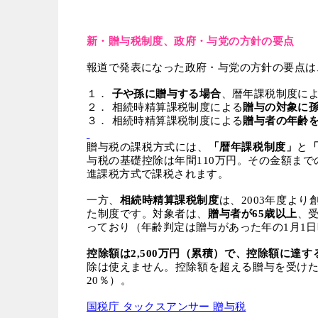
新・贈与税制度、政府・与党の方針の要点
報道で発表になった政府・与党の方針の要点は
１．
子や孫に贈与する場合
、暦年課税制度に
２．
相続時精算課税制度による
贈与の対象に
３．
相続時精算課税制度による
贈与者の年齢
贈与税の課税方式には、
「暦年課税制度」
と
与税の基礎控除は年間
110
万円。その金額まで
進課税方式で課税されます。
一方、
相続時精算課税制度
は、
2003
年度より
た制度です。対象者は、
贈与者が
65
歳以上
、
っており（年齢判定は贈与があった年の
1
月
1
日
控除額は
2,500
万円（累積）で、控除額に達す
除は使えません。控除額を超える贈与を受け
20
％）。
国税庁 タックスアンサー 贈与税