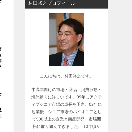
を
村田裕之プロフィール
ー
で
関
連
記
事
資
を
れ
検
億
索
８
こんにちは、村田裕之です。
中高年向けの市場・商品・消費行動・
を
海外動向に詳しいです。99年にアクテ
ィブシニア市場の成長を予言、02年に
見
起業後、シニア市場のパイオニアとし
狙
て900以上の企業と商品開発・市場開
拓に取り組んできました。 10年頃か