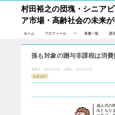
村田裕之の団塊・シニア
ア市場・高齢社会の未来が
ホーム
プロフィール
著書一覧
講
孫も対象の贈与非課税は消費
更新日：
2013-01-30
公開日：
2013-01-15
レビュー
スマートシニア・ビジネスレビュー
2013
年
1
月
成人式の
出となり