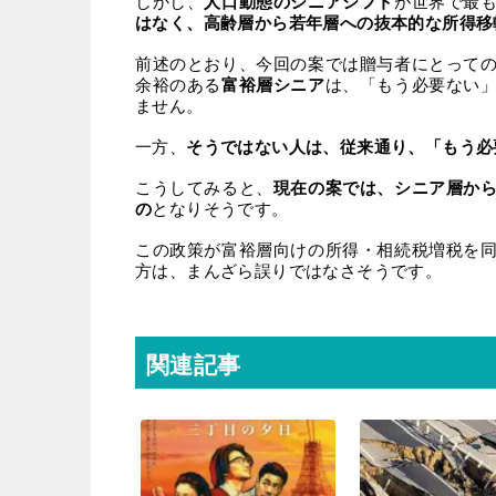
しかし、
人口動態のシニアシフト
が世界で最
はなく、高齢層から若年層への抜本的な所得移
前述のとおり、今回の案では贈与者にとって
余裕のある
富裕層シニア
は、「もう必要ない
ません。
一方、
そうではない人は、従来通り、「もう必
こうしてみると、
現在の案では、シニア層か
の
となりそうです。
この政策が富裕層向けの所得・相続税増税を
方は、まんざら誤りではなさそうです。
関連記事