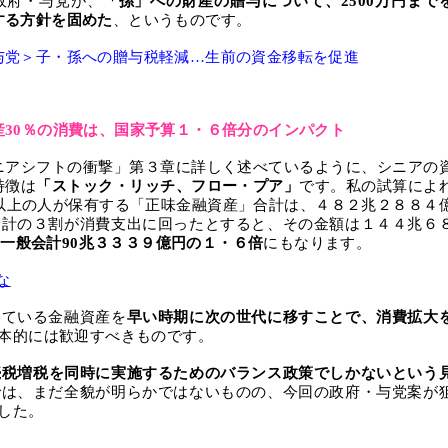
政府・与党が、
「孫」への財産の贈与について、
2500
万円まで
する方針を固めた
、というものです。
与党＞子・孫への贈与税軽減…生前の資金移転を促進
産
30
％の消費は、国家予算１・６倍分のインパクト
ニアシフトの衝撃」第３章に詳しく述べているように、シニアの
特徴は
「ストック・リッチ、フロー・プア」
です。私の試算によ
以上の人が保有する「正味金融資産」合計は、４８２兆２８８４
合計の３割が消費支出に回ったとすると、その金額は１４４兆６
の一般会計
90
兆３３３９億円の１・６倍
にもなります。
な
っている金融資産を
早い時期に次の世代に移すことで、消費拡大
本的には歓迎すべきものです。
続税増税を同時に実施するためのバランス政策でしかないという
では、まだ全貌が明らかではないものの、今回の政府・与党案が
した。