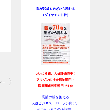
親が70歳を過ぎたら読む本
（ダイヤモンド社）
ついに６刷、大好評発売中！
アマゾンの社会福祉部門・
ついに買い物２千円で配送料無料のネットスーパー登場、普及の追い風に？
医療関連科学部門で１位
高齢の親を抱える
現役ビジネス・パーソン向け。
目からうろこの必読書。