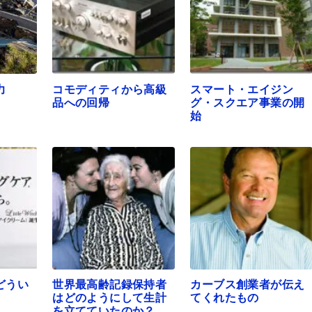
力
コモディティから高級
スマート・エイジン
品への回帰
グ・スクエア事業の開
始
どうい
世界最高齢記録保持者
カーブス創業者が伝え
はどのようにして生計
てくれたもの
を立てていたのか？