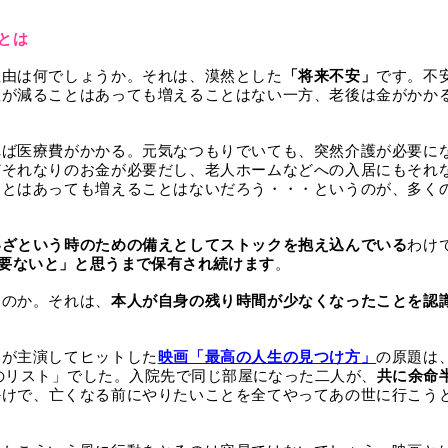
とは
理由は何でしょうか。それは、漠然とした
「将来不安」
です。不
産が減ることはあっても増えることはない一方、老後は金がかか
れば医療費がかかる。元気なつもりでいても、突然介護が必要に
どそれなりのお金が必要だし、老人ホームなどへの入居にもそれ
ことはあっても増えることはないだろう・・・というのが、多く
いざという時のための備えとしてストックを抱え込んでいる
わけ
要ないと」と思うまで保有され続けます
。
うのか。それは、
本人が自身の残り時間が少なくなったことを認
ンが主演してヒットした
映画「最高の人生の見つけ方」
の原題は
のリスト」でした。入院先で同じ部屋になった二人が、
共に余命
かけで、亡くなる前にやりたいことを全てやってあの世に行こう