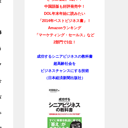
は
中国語版も好評発売中！
DOL年末年始に読みたい
「2014年ベストビジネス書」！
Amazonランキング
移
「マーケティング・セールス」など
2部門で1位！
う
成功するシニアビジネスの教科書
超高齢社会を
ク
ビジネスチャンスにする技術
（日本経済新聞出版社）
を
な
み