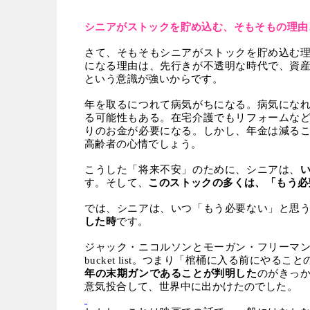
シニアがストックを貯め込む、そもそもの理由
さて、そもそもシニアがストックを貯め込む
になる理由は、先行きが不透明な時代で、資
という意識が強いからです。
年を取るにつれて病気がちになる。病気にな
る可能性もある。在宅介護でもリフォームな
りのお金が必要になる。しかし、年金は減る
高齢者の心情でしょう。
こうした「将来不安」のために、シニアは、
す。そして、
このストックの多くは、「もう必
では、シニアは、いつ「もう必要ない」と思
した時
です。
ジャック・ニコルソンとモーガン・フリーマ
bucket list
。つまり「棺桶に入る前にやること
年の末期ガンであることが判明した
のがきっ
意気投合して、世界中に出かけたのでした。