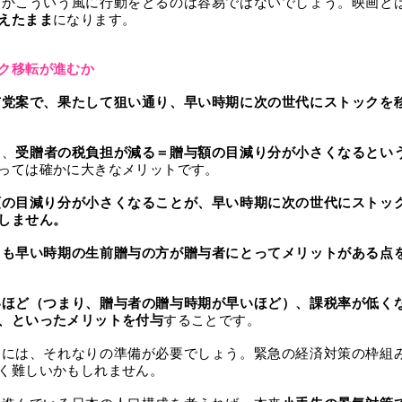
なかこういう風に行動をとるのは容易ではないでしょう。映画と
えたまま
になります。
ク移転が進むか
与党案で、果たして狙い通り、早い時期に次の世代にストックを
は、
受贈者の税負担が減る＝贈与額の目減り分が小さくなるとい
っては確かに大きなメリットです。
額の目減り分が小さくなることが、早い時期に次の世代にストッ
しません。
りも早い時期の生前贈与の方が贈与者にとってメリットがある点
いほど（つまり、贈与者の贈与時期が早いほど）、課税率が低く
、といったメリットを付与
することです。
るには、それなりの準備が必要でしょう。緊急の経済対策の枠組
く難しいかもしれません。