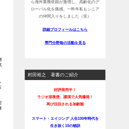
ら海外業務依頼が激増し、高齢化のグ
ローバル化を痛感。一昨年私もシニア
の仲間入りをしました（笑）
詳細プロフィールはこちら
専門分野毎の活動を見る
贈
累
村田裕之 著書のご紹介
し
な
好評発売中！
ラジオ深夜便、講演で人気爆発！
控
再び注目される加齢観
律
スマート・エイジング 人生100年時代を
生き抜く10の秘訣