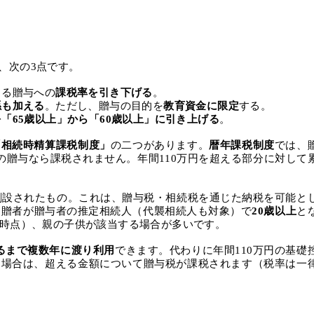
、次の
3
点です。
よる贈与への
課税率を引き下げる
。
孫も加える
。ただし、贈与の目的を
教育資金に限定
する。
を「
65
歳以上」から「
60
歳以上」に引き上げる
。
「相続時精算課税制度」
の二つがあります。
暦年課税制度
では、
の贈与なら課税されません。年間
110
万円を超える部分に対して
創設されたもの。これは、贈与税・相続税を通じた納税を可能と
受贈者が贈与者の推定相続人（代襲相続人も対象）で
20
歳以上
と
時点）、親の子供が該当する場合が多いです。
るまで複数年に渡り利用
できます。代わりに年間
110
万円の基礎
た場合は、超える金額について贈与税が課税されます（税率は一