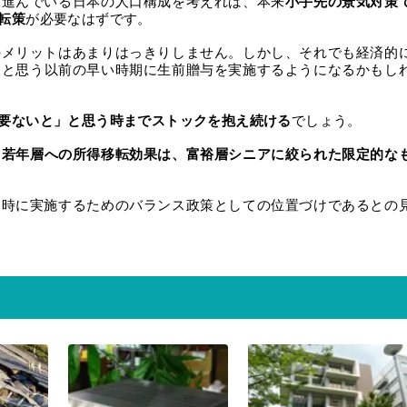
も進んでいる日本の人口構成を考えれば、本来
小手先の景気対策
転策
が必要なはずです。
のメリットはあまりはっきりしません。しかし、それでも経済的
」と思う以前の早い時期に生前贈与を実施するようになるかもし
要ないと」と思う時までストックを抱え続ける
でしょう。
ら若年層への所得移転効果は、富裕層シニアに絞られた限定的な
同時に実施するためのバランス政策としての位置づけであるとの