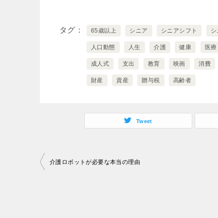
タグ
65歳以上
シニア
シニアシフト
シ
人口動態
人生
介護
健康
医療
成人式
支出
教育
映画
消費
財産
資産
贈与税
高齢者
Tweet
投
介護ロボットが必要な本当の理由
稿
ナ
ビ