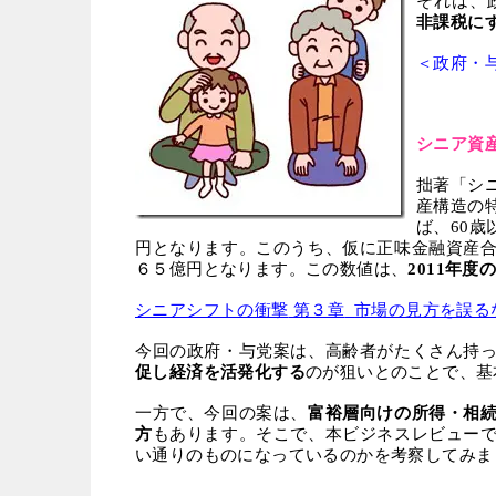
それは、
非課税に
＜政府・
シニア資
拙著「シ
産構造の
ば、
60
歳
円となります。このうち、仮に正味金融資産
６５億円となります。この数値は、
2011
年度
シニアシフトの衝撃
第３章
市場の見方を誤る
今回の政府・与党案は、高齢者がたくさん持
促し経済を活発化する
のが狙いとのことで、基
一方で、今回の案は、
富裕層向けの所得・相
方
もあります。そこで、本ビジネスレビュー
い通りのものになっているのかを考察してみま